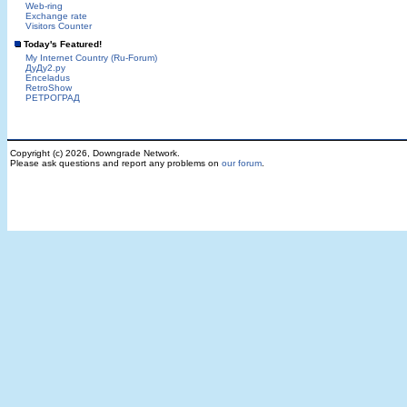
Web-ring
Exchange rate
Visitors Counter
Today's Featured!
My Internet Country (Ru-Forum)
ДуДу2.ру
Enceladus
RetroShow
РЕТРОГРАД
Copyright (c) 2026, Downgrade Network.
Please ask questions and report any problems on
our forum
.