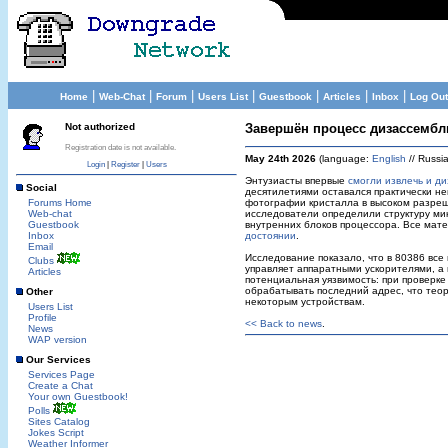
|
|
|
|
|
|
|
Home
Web-Chat
Forum
Users List
Guestbook
Articles
Inbox
Log Out
Not authorized
Завершён процесс дизассембли
Registration date is not available.
May 24th 2026
(language:
English
// Russi
Login
|
Register
|
Users
Энтузиасты впервые
смогли извлечь и д
Social
десятилетиями оставался практически не
Forums Home
фотографии кристалла в высоком разреш
Web-chat
исследователи определили структуру ми
Guestbook
внутренних блоков процессора. Все мат
Inbox
достоянии
.
Email
Исследование показало, что в 80386 все
Clubs
управляет аппаратными ускорителями, а
Articles
потенциальная уязвимость: при проверке
обрабатывать последний адрес, что теор
Other
некоторым устройствам.
Users List
Profile
<< Back to news
.
News
WAP version
Our Services
Services Page
Create a Chat
Your own Guestbook!
Polls
Sites Catalog
Jokes Script
Weather Informer