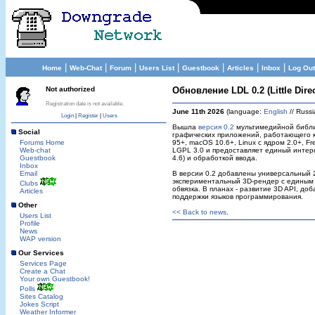
|
|
|
|
|
|
|
Home
Web-Chat
Forum
Users List
Guestbook
Articles
Inbox
Log Out
Not authorized
Обновление LDL 0.2 (Little Dire
Registration date is not available.
June 11th 2026
(language:
English
// Russi
Login
|
Register
|
Users
Вышла
версия 0.2
мультимедийной библ
Social
графических приложений, работающего к
Forums Home
95+, macOS 10.6+, Linux с ядром 2.0+, F
Web-chat
LGPL 3.0 и предоставляет единый интер
Guestbook
4.6) и обработкой ввода.
Inbox
Email
В версии 0.2 добавлены универсальный 
экспериментальный 3D-рендер с единым 
Clubs
обвязка. В планах - развитие 3D API, д
Articles
поддержки языков программирования.
Other
<< Back to news
.
Users List
Profile
News
WAP version
Our Services
Services Page
Create a Chat
Your own Guestbook!
Polls
Sites Catalog
Jokes Script
Weather Informer