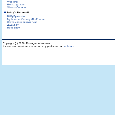
Web-ring
Exchange rate
Visitors Counter
Today's Featured!
BitByByte's site.
My Internet Country (Ru-Forum)
Захламлённая квартира
ДуДу2.ру
RetroShow
Copyright (c) 2026, Downgrade Network.
Please ask questions and report any problems on
our forum
.